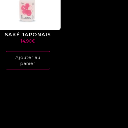
s
choisies
sur
la
page
du
t
produit
SAKÉ JAPONAIS
14,90
€
Ajouter au
panier