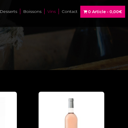
Desserts
Boissons
Vins
Contact
0 Article
0,00€