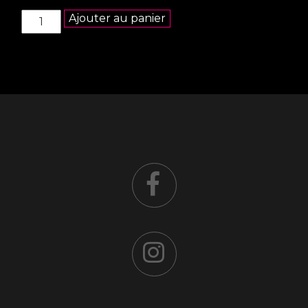
quantité
Ajouter au panier
de
Bière
Kirin