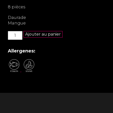
8 pièces
Daurade
Mangue
quantité
Ajouter au panier
de
California
Daurade
Allergenes:
mangue
,