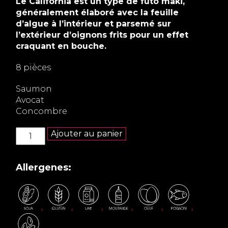
Le California est un type de futo maki,
généralement élaboré avec la feuille
d’algue à l’intérieur et parsemé sur
l’extérieur d’oignons frits pour un effet
craquant en bouche.
8 pièces
Saumon
Avocat
Concombre
quantité
Ajouter au panier
de
California
Oignons
Allergenes:
frits
Saumon
,
,
,
,
,
,