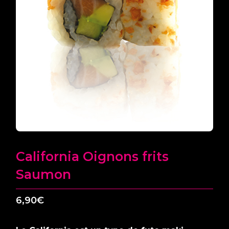
California Oignons frits
Saumon
6,90
€