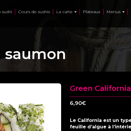
u sushi
Cours de sushis
La carte
Plateaux
Menus
ia saumon
Green Californ
6,90
€
Le California est un ty
feuille d’algue à l’intér