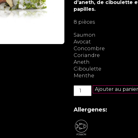
d’aneth, de ciboulette 
papilles.
8 pièces
Saumon
Avocat
Concombre
Coriandre
Aneth
Ciboulette
Menthe
quantité
Ajouter au panie
de
Green
California
Allergenes:
saumon