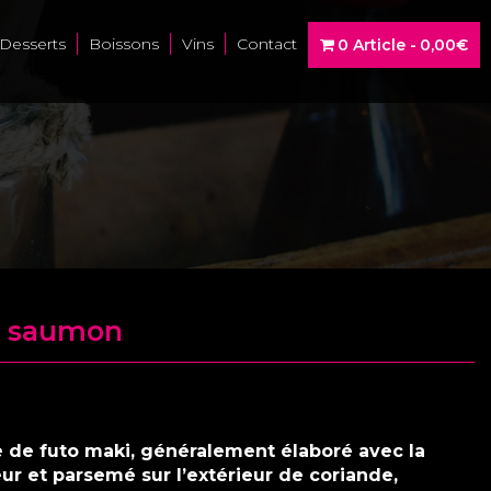
Desserts
Boissons
Vins
Contact
0 Article
0,00€
ia saumon
pe de futo maki, généralement élaboré avec la
ieur et parsemé sur l’extérieur de coriande,