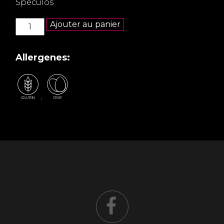
Spéculos
quantité
Ajouter au panier
de
Maki
Nutella
Allergenes:
Speculos
,