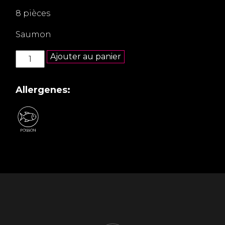
8 pièces
Saumon
quantité
Ajouter au panier
de
Maki
saumon
Allergenes: