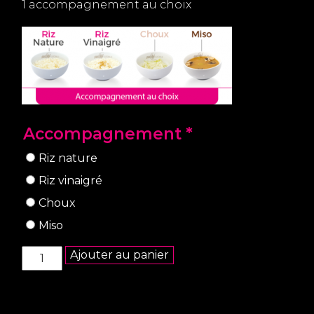
1 accompagnement au choix
Accompagnement
*
Riz nature
Riz vinaigré
Choux
Miso
quantité
Ajouter au panier
de
Menu
composé