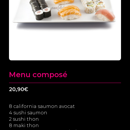
Menu composé
20,90
€
8 california saumon avocat
4 sushi saumon
2 sushi thon
8 maki thon