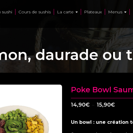
u sushi
Cours de sushis
La carte
Plateaux
Menus
on, daurade ou 
Poke Bowl Saum
Plage
14,90
€
15,90
€
–
de
prix :
Un bowl : une création t
14,90€
à