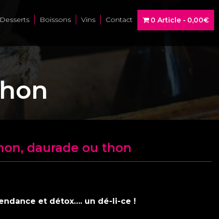
Desserts
Boissons
Vins
Contact
0 Article
0,00€
thon
on, daurade ou thon
endance et détox…. un dé-li-ce !