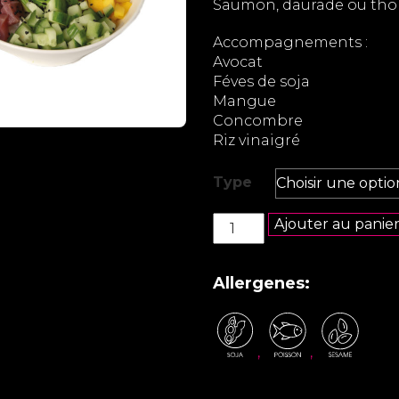
Saumon, daurade ou th
15,90€
Accompagnements :
Avocat
Féves de soja
Mangue
Concombre
Riz vinaigré
Type
quantité
Ajouter au panie
de
Poke
Bowl
Allergenes:
Saumon,
daurade
ou
,
,
thon