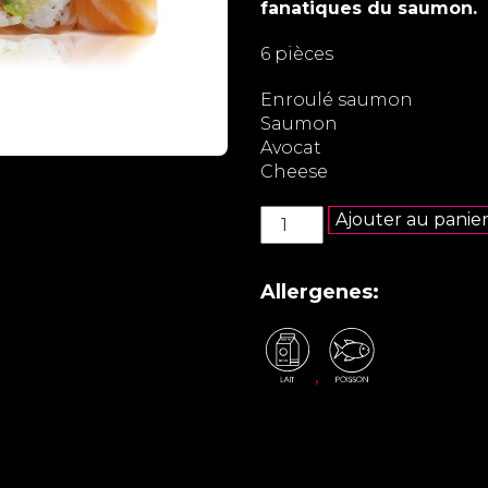
fanatiques du saumon.
6 pièces
Enroulé saumon
Saumon
Avocat
Cheese
quantité
Ajouter au panie
de
Salmon
roll
Allergenes:
saumon
cheese
,