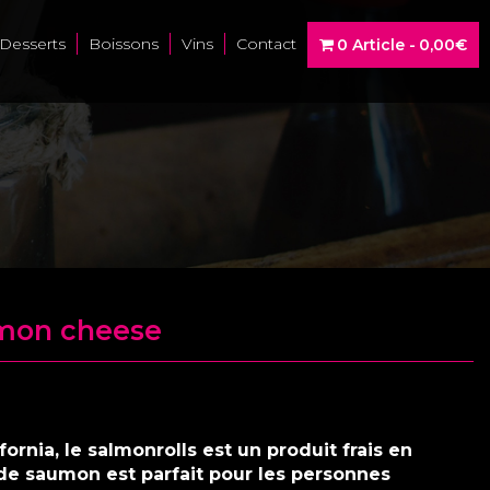
Desserts
Boissons
Vins
Contact
0 Article
0,00€
umon cheese
fornia, le salmonrolls est un produit frais en
de saumon est parfait pour les personnes