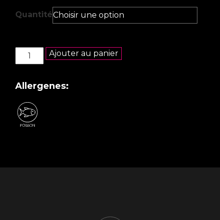
Quantité
quantité
Ajouter au panier
de
Sashimi
thon
Allergenes: