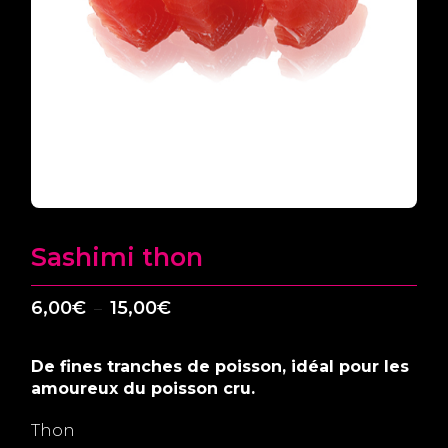
Sashimi thon
Plage
6,00
€
15,00
€
–
de
prix :
De fines tranches de poisson, idéal pour les
6,00€
amoureux du poisson cru.
à
15,00€
Thon