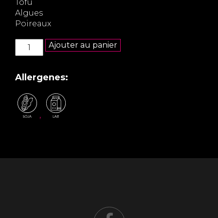
Tofu
Algues
Poireaux
quantité
Ajouter au panier
de
Soupe
Miso
Allergenes:
,