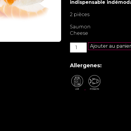
indispensable indémoda
2 pièces
Saumon
Cheese
quantité
Ajouter au panie
de
Sushi
saumon
Allergenes:
cheese
,