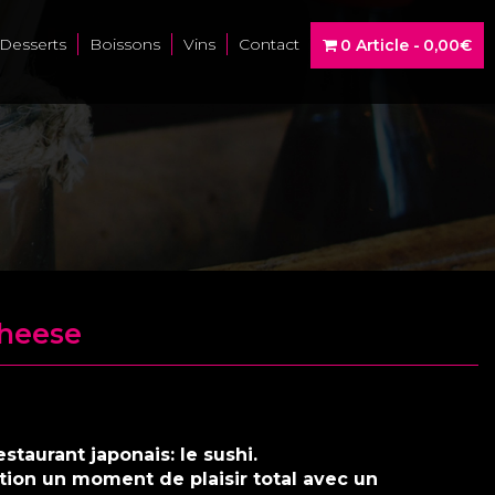
Desserts
Boissons
Vins
Contact
0 Article
0,00€
heese
staurant japonais: le sushi.
tion un moment de plaisir total avec un