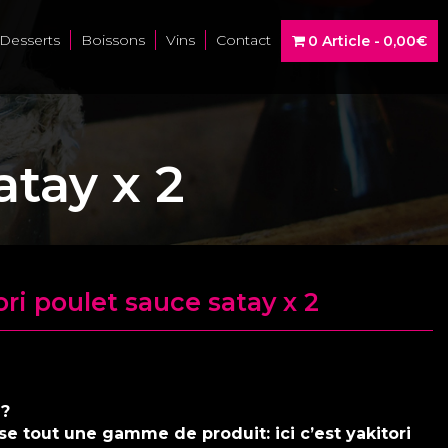
Desserts
Boissons
Vins
Contact
0 Article
0,00€
atay x 2
ri poulet sauce satay x 2
d?
e tout une gamme de produit: ici c’est yakitori