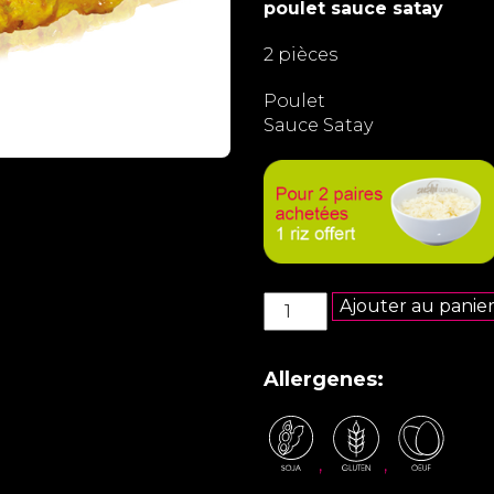
poulet sauce satay
2 pièces
Poulet
Sauce Satay
quantité
Ajouter au panie
de
Brochette
Yakitori
Allergenes:
poulet
sauce
satay
,
,
x