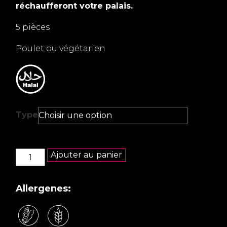
réchaufferont votre palais.
5 pièces
Poulet ou végétarien
Type
quantité
Ajouter au panier
de
Gyoza
poulet
Allergenes:
ou
végétarien