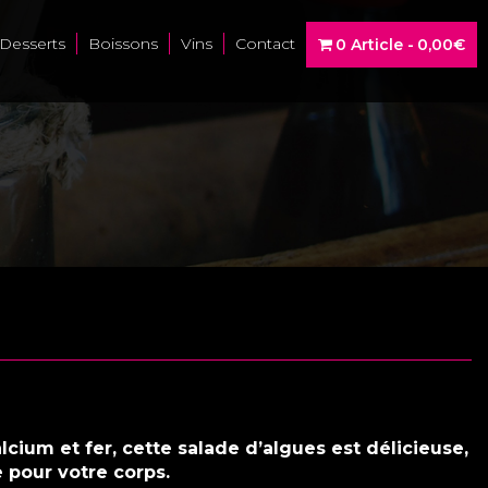
Desserts
Boissons
Vins
Contact
0 Article
0,00€
lcium et fer, cette salade d’algues est délicieuse,
 pour votre corps.