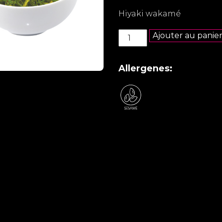
Hiyaki wakamé
quantité
Ajouter au panie
de
Hiyaki
wakamé
Allergenes: