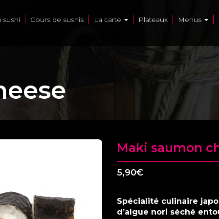
u sushi
Cours de sushis
La carte
Plateaux
Menus
heese
Maki saumon c
5,90
€
Spécialité culinaire jap
d’algue nori séché entou