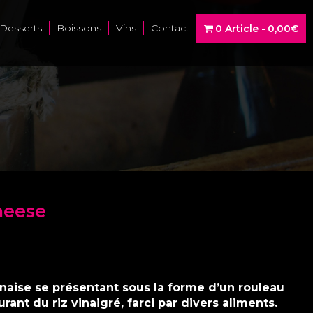
Desserts
Boissons
Vins
Contact
0 Article
0,00€
heese
onaise se présentant sous la forme d’un rouleau
rant du riz vinaigré, farci par divers aliments.