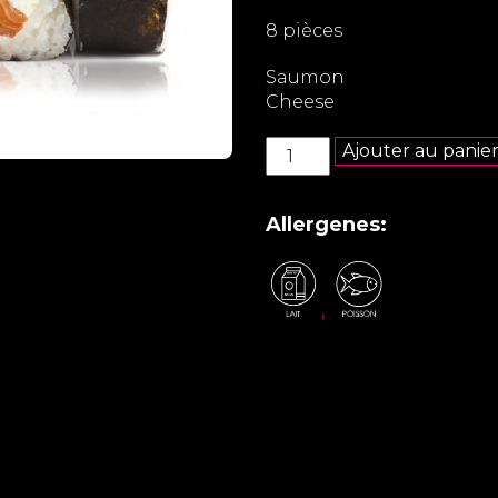
8 pièces
Saumon
Cheese
quantité
Ajouter au panie
de
Maki
saumon
Allergenes:
cheese
,