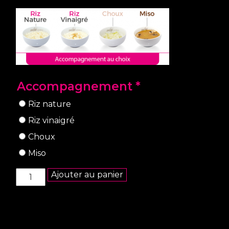
Accompagnement
*
Riz nature
Riz vinaigré
Choux
Miso
quantité
Ajouter au panier
de
Menu
mixte