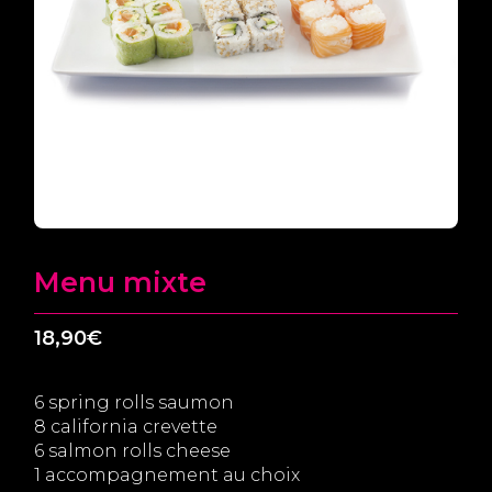
Menu mixte
18,90
€
6 spring rolls saumon
8 california crevette
6 salmon rolls cheese
1 accompagnement au choix